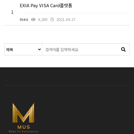
EXIA Pay VISA Card플랫폼
1
Inex
4,289
2021.04.27